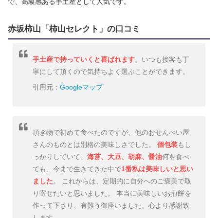
で、高級感ある手土産として人気です。
赤坂柿山「柿山セレクト」の口コミ
手土産で持っていくと喜ばれます
。いつも接客も丁
寧にして頂くので気持ちよく選ぶことができます。
引用元：
Googleマップ
頂き物で初めて食べたのですが、他のおせんべい屋
さんのものとは別格の美味しさでした。
個包装
もし
っかりしていて、
海苔、大豆、胡麻、醤油
何を食べ
ても、今まで生きてきた中で
1番私は美味しいと思い
ました
。 これからは、定期的に自分へのご褒美で取
り寄せたいと思いました。 本当に美味しいお煎餅を
作って下さり、有難う御座いました。心より感謝致
します。