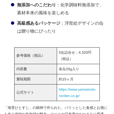
無添加へのこだわり
：化学調味料無添加で、
素材本来の風味を楽しめる
高級感あるパッケージ
：浮世絵デザインの缶
は贈り物にぴったり
5缶詰合せ：4,320円
参考価格（税込）
（税込）
内容量
各缶20g入り
賞味期限
約15ヶ月
https://www.yamamoto-
公式サイト
noriten.co.jp/
「海苔ひとすじ」の精神で作られた、パリッとした食感とお酒に
も合う絶妙な塩加減が魅力。ビールや日本酒のおつまみに最適